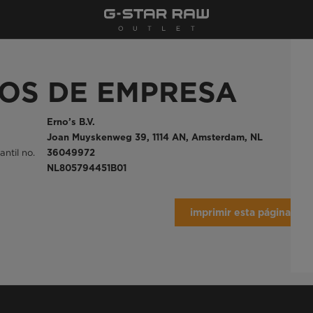
OS DE EMPRESA
Erno’s B.V.
Joan Muyskenweg 39, 1114 AN, Amsterdam, NL
antil no.
36049972
NL805794451B01
imprimir esta página