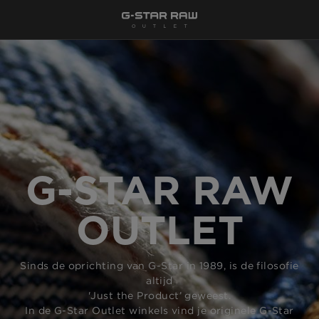
G-STAR RAW
OUTLET
Sinds de oprichting van G-Star in 1989, is de filosofie
altijd
'Just the Product’ geweest.
In de G-Star Outlet winkels vind je originele G-Star